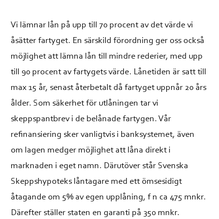
Vi lämnar lån på upp till 70 procent av det värde vi
åsätter fartyget. En särskild förordning ger oss också
möjlighet att lämna lån till mindre rederier, med upp
till 90 procent av fartygets värde. Lånetiden är satt till
max 15 år, senast återbetalt då fartyget uppnår 20 års
ålder. Som säkerhet för utlåningen tar vi
skeppspantbrev i de belånade fartygen. Vår
refinansiering sker vanligtvis i banksystemet, även
om lagen medger möjlighet att låna direkt i
marknaden i eget namn. Därutöver står Svenska
Skeppshypoteks låntagare med ett ömsesidigt
åtagande om 5% av egen upplåning, f n ca 475 mnkr.
Därefter ställer staten en garanti på 350 mnkr.