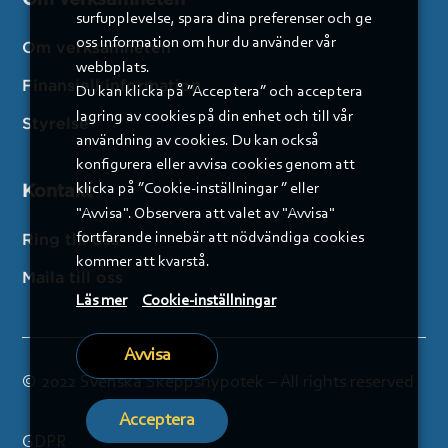
surfupplevelse, spara dina preferenser och ge
oss information om hur du använder vår
Om verksamheten
webbplats.
Finansiell information
Du kan klicka på ”Acceptera” och acceptera
lagring av cookies på din enhet och till vår
Styrelse
användning av cookies. Du kan också
konfigurera eller avvisa cookies genom att
Kontakt
klicka på ”Cookie-inställningar ” eller
"Avvisa". Observera att valet av "Avvisa"
fortfarande innebär att nödvändiga cookies
Ring till oss
kommer att kvarstå.
Maila till oss
Läs mer
Cookie-inställningar
Avvisa
© 2022 Svenska Skeppshypotek – All rights reserved
Acceptera
GDPR