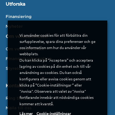
Utforska
Finansiering
Nyheter
Vi använder cookies för att förbättra din
Om verksamheten
surfupplevelse, spara dina preferenser och ge
oss information om hur du använder vår
Om verksamheten
webbplats.
Finansiell information
Du kan klicka på ”Acceptera” och acceptera
lagring av cookies på din enhet och till vår
Styrelse
användning av cookies. Du kan också
konfigurera eller avvisa cookies genom att
Kontakt
klicka på ”Cookie-inställningar ” eller
"Avvisa". Observera att valet av "Avvisa"
fortfarande innebär att nödvändiga cookies
Ring till oss
kommer att kvarstå.
Maila till oss
Läs mer
Cookie-inställningar